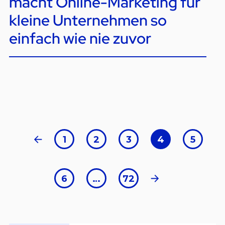
macht Online-Marketing für
kleine Unternehmen so
einfach wie nie zuvor
1
2
3
4
5
6
…
72