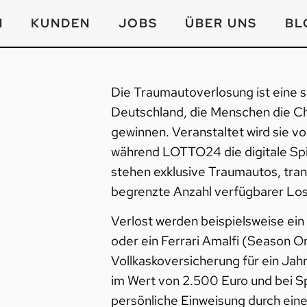
N
KUNDEN
JOBS
ÜBER UNS
BL
Die Traumautoverlosung ist eine st
Deutschland, die Menschen die C
gewinnen. Veranstaltet wird sie 
während LOTTO24 die digitale Spi
stehen exklusive Traumautos, tr
begrenzte Anzahl verfügbarer Lo
Verlost werden beispielsweise ei
oder ein Ferrari Amalfi (Season O
Vollkaskoversicherung für ein Jah
im Wert von 2.500 Euro und bei 
persönliche Einweisung durch einen