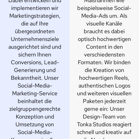
Dabei entwickeln und
Maßnahmen wie
implementieren wir
beispielsweise Social-
Marketingstrategien,
Media-Ads um. Als
die auf Ihre
visuelle Kanäle
übergeordneten
braucht es dabei
Unternehmensziele
optisch hochwertigen
ausgerichtet sind und
Content in den
sichern Ihnen
verschiedensten
Conversions, Lead-
Formaten. Wir binden
Generierung und
die Kreation von
Bekanntheit. Unser
hochwertigen Reels,
Social-Media-
authentischen Logos
Marketing-Service
und weiteren visuellen
beinhaltet die
Paketen jederzeit
zielgruppengerechte
gerne ein: Unser
Konzeption und
Design-Team von
Umsetzung von
Tonka Studios reagiert
Social-Media-
schnell und kreativ auf