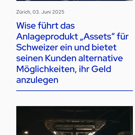
Zürich, 03. Juni 2025
Wise führt das
Anlageprodukt „Assets“ für
Schweizer ein und bietet
seinen Kunden alternative
Möglichkeiten, ihr Geld
anzulegen