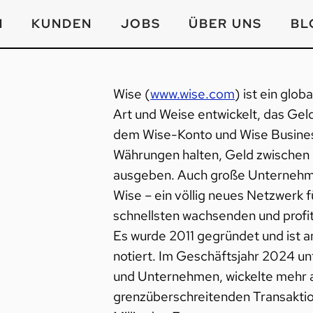
N
KUNDEN
JOBS
ÜBER UNS
BL
Wise (
www.wise.com
) ist ein glo
Art und Weise entwickelt, das Gel
dem Wise-Konto und Wise Busin
Währungen halten, Geld zwischen
ausgeben. Auch große Unternehme
Wise – ein völlig neues Netzwerk f
schnellsten wachsenden und prof
Es wurde 2011 gegründet und ist 
notiert. Im Geschäftsjahr 2024 un
und Unternehmen, wickelte mehr al
grenzüberschreitenden Transaktio