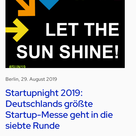
Berlin, 29. August 2019
Startupnight 2019:
Deutschlands größte
Startup-Messe geht in die
siebte Runde