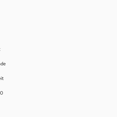
t
nde
it
00