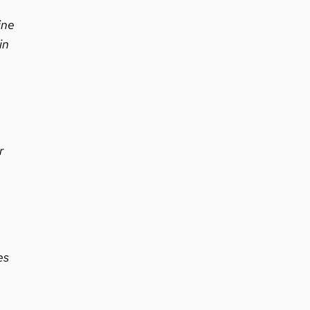
ine
in
r
es