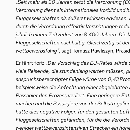
„
Seit mehr als 20 Jahren setzt die Verordnung (E
Verordnung dient als internationales Vorbild und h
Fluggesellschaften als äußerst wirksam erwiesen.
durch die Verordnung effektiv Verspätungen reduzie
jährlich einem Zeitverlust von 8.400 Jahren. Die 
Fluggesellschaften nachhaltig. Gleichzeitig ist d
wettbewerbsfähig“
, sagt Tomasz Pawliszyn, Präs
Er fährt fort: „
Der Vorschlag des EU-Rates würde d
viele Reisende, die stundenlang warten müssen, pr
anspruchsberechtigter Flüge würde von 0,43 Proze
beispielsweise die Anfechtung einer abgelehnten 
Passagier den Prozess verliert. Eine geringere E
machen und die Passagiere von der Selbstregulie
hätte dies negative Folgen für den gesamten Luf
Fluggesellschaften gefährden, für die die Verordnu
weniger wettbewerbsintensiven Strecken ein hohe