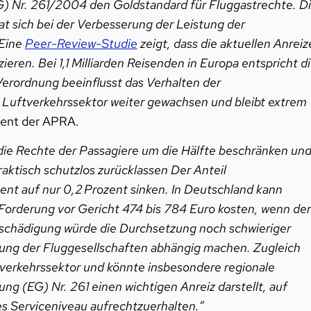
G) Nr. 261/2004 den Goldstandard für Fluggastrechte. D
at sich bei der Verbesserung der Leistung der
 Eine
Peer-Review-Studie
zeigt, dass die aktuellen Anreiz
ren. Bei 1,1 Milliarden Reisenden in Europa entspricht d
Verordnung beeinflusst das Verhalten der
er Luftverkehrssektor weiter gewachsen und bleibt extrem
ident der APRA.
ie Rechte der Passagiere um die Hälfte beschränken un
aktisch schutzlos zurücklassen Der Anteil
nt auf nur 0,2 Prozent sinken. In Deutschland kann
Forderung vor Gericht 474 bis 784 Euro kosten, wenn der
ntschädigung würde die Durchsetzung noch schwieriger
rung der Fluggesellschaften abhängig machen. Zugleich
tverkehrssektor und könnte insbesondere regionale
ng (EG) Nr. 261 einen wichtigen Anreiz darstellt, auf
s Serviceniveau aufrechtzuerhalten.“