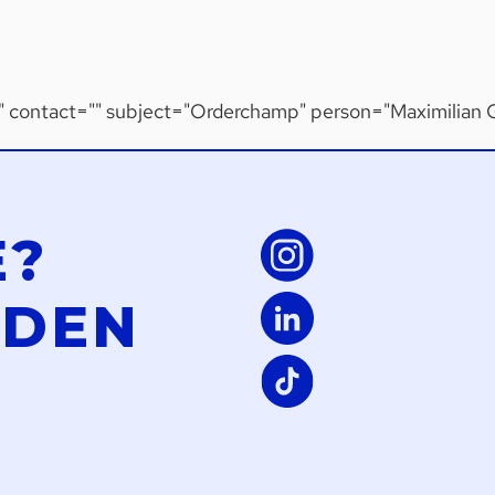
t" contact="" subject="Orderchamp" person="Maximilian 
E?
LDEN