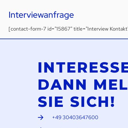
Interviewanfrage
[contact-form-7 id="15867" title="Interview Kontak
INTERESS
DANN ME
SIE SICH!
+49 30403647600