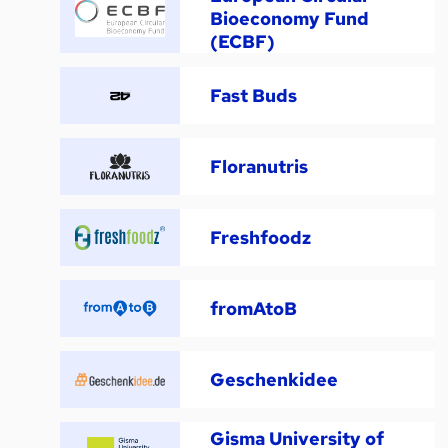
Bioeconomy Fund
(ECBF)
Fast Buds
Floranutris
Freshfoodz
fromAtoB
Geschenkidee
Gisma University of