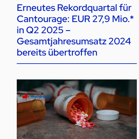
Erneutes Rekordquartal für
Cantourage: EUR 27,9 Mio.*
in Q2 2025 –
Gesamtjahresumsatz 2024
bereits übertroffen