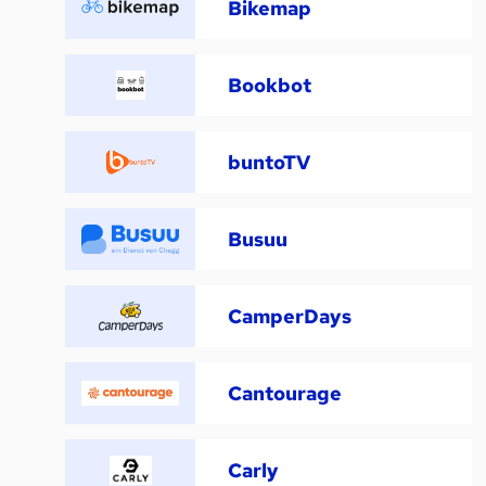
Bikemap
Bookbot
buntoTV
Busuu
CamperDays
Cantourage
Carly