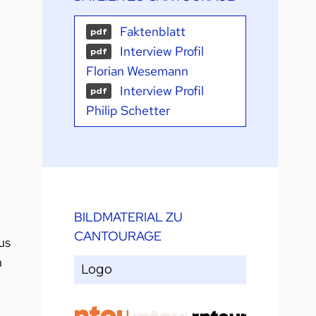
Faktenblatt
pdf
Interview Profil
pdf
Florian Wesemann
Interview Profil
pdf
Philip Schetter
BILDMATERIAL ZU
CANTOURAGE
us
h
Logo