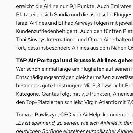
erreicht die Airline nun 9,1 Punkte. Auch Emirate
Platz teilen sich Saudia und die asiatische Flugges
Israel Airlines und Etihad Airways folgen mit jewei
Kundenzufriedenheit geht. Auch den fünften Platz t
Thai Airways International und Oman Air erhalten 
fort, dass insbesondere Airlines aus dem Nahen 
TAP Air Portugal und Brussels Airlines ge
Wer schon einmal lange am Flughafen auf seinen Fl
Entschädigungsanträgen gleichermaßen zuverlässig 
besonders gute Leistungen: Mit 8,3 bzw. acht Pun
Kategorie. Qantas folgt mit 7,9 Punkten, American
den Top-Platzierten schließt Virgin Atlantic mit 7
Tomasz Pawliszyn, CEO von AirHelp, kommentiert
„Es ist spannend, zu sehen, wie sich Airlines in d
deutlichen Sprünge einzelner europäischer Airline