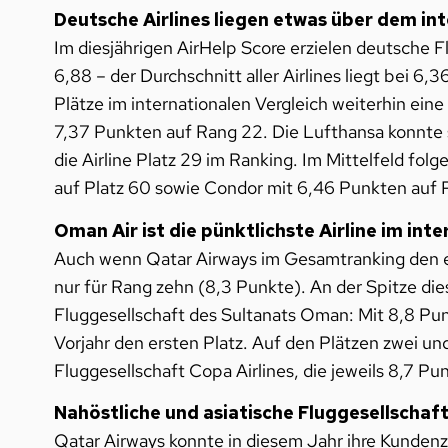
Deutsche Airlines liegen etwas über dem in
Im diesjährigen AirHelp Score erzielen deutsche F
6,88 – der Durchschnitt aller Airlines liegt bei 
Plätze im internationalen Vergleich weiterhin ein
7,37 Punkten auf Rang 22. Die Lufthansa konnte s
die Airline Platz 29 im Ranking. Im Mittelfeld fo
auf Platz 60 sowie Condor mit 6,46 Punkten auf P
Oman Air ist die pünktlichste Airline im int
Auch wenn Qatar Airways im Gesamtranking den ers
nur für Rang zehn (8,3 Punkte). An der Spitze die
Fluggesellschaft des Sultanats Oman: Mit 8,8 Punkt
Vorjahr den ersten Platz. Auf den Plätzen zwei un
Fluggesellschaft Copa Airlines, die jeweils 8,7 Pu
Nahöstliche und asiatische Fluggesellscha
Qatar Airways konnte in diesem Jahr ihre Kundenz