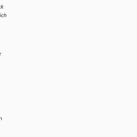
ck
ich
r
,
n