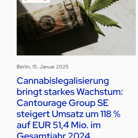
Berlin, 15. Januar 2025
Cannabislegalisierung
bringt starkes Wachstum:
Cantourage Group SE
steigert Umsatz um 118 %
auf EUR 51,4 Mio. im
Gesamtjahr 2024