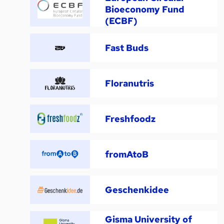
Bioeconomy Fund
(ECBF)
Fast Buds
Floranutris
Freshfoodz
fromAtoB
Geschenkidee
Gisma University of