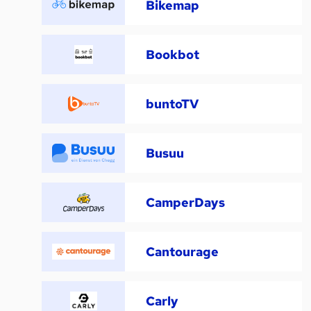
Bikemap
Bookbot
buntoTV
Busuu
CamperDays
Cantourage
Carly