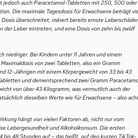
ibt jedoch auch Paracetamol-Tabletten mit 250, 500 oder
tion. Die maximale Tagesdosis für Erwachsene beträgt vi
osis überschreitet, riskiert bereits ernste Leberschäde
der Leber eintreten, und eine Dosis von zehn bis zwölf
ich niedriger. Bei Kindern unter 11 Jahren und einem
 Maximaldosis von zwei Tabletten, also ein Gramm
 und 12-Jährigen mit einem Körpergewicht von 33 bis 43
r Tabletten und dementsprechend zwei Gramm Paracetamo
wicht von über 43 Kilogramm, was vermutlich auch der
atsächlich dieselben Werte wie für Erwachsene – also ach
Wirkung hängt von vielen Faktoren ab, nicht nur vom
eise Lebergesundheit und Alkoholkonsum. Die ersten
4 bis 48 Stunden auf – das heißt, auf den kurzen TikTok-