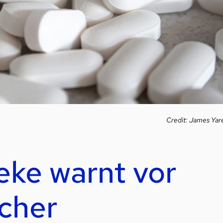
Credit: James Ya
ke warnt vor
icher