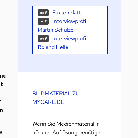
Faktenblatt
pdf
Interviewprofil
pdf
Martin Schulze
Interviewprofil
pdf
Roland Helle
und
st
BILDMATERIAL ZU
r
MYCARE.DE
en
Wenn Sie Medienmaterial in
e
höherer Auflösung benötigen,