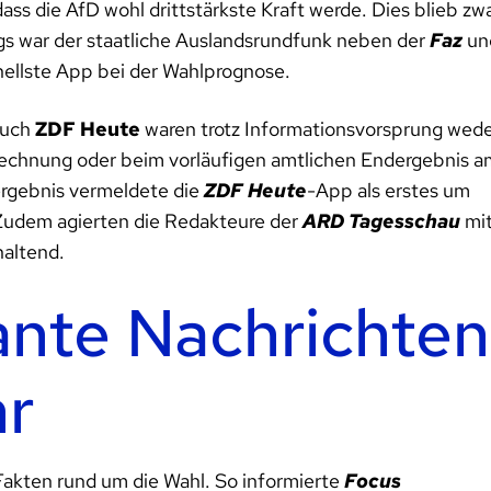
ss die AfD wohl drittstärkste Kraft werde. Dies blieb zw
ings war der staatliche Auslandsrundfunk neben der
Faz
un
nellste App bei der Wahlprognose.
auch
ZDF Heute
waren trotz Informationsvorsprung wed
rechnung oder beim vorläufigen amtlichen Endergebnis a
dergebnis vermeldete die
ZDF Heute
-App als erstes um
Zudem agierten die Redakteure der
ARD Tagesschau
mi
haltend.
ante Nachrichten
hr
akten rund um die Wahl. So informierte
Focus