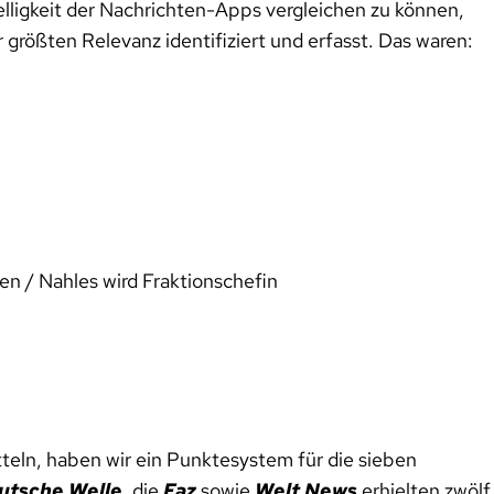
lligkeit der Nachrichten-Apps vergleichen zu können,
größten Relevanz identifiziert und erfasst. Das waren:
den / Nahles wird Fraktionschefin
tteln, haben wir ein Punktesystem für die sieben
utsche Welle
, die
Faz
sowie
Welt News
erhielten zwölf