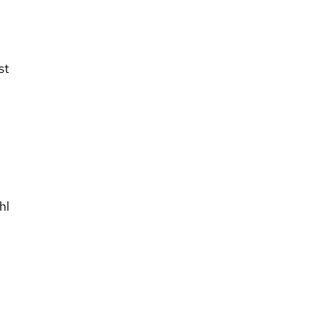
st
hl