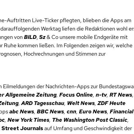
e-Auftritten Live-Ticker pflegten, blieben die Apps am
darauffolgenden Werktag liefen die Redaktionen wohl er
dungen von
BILD
,
Sz
& Co unsere mobile Endgeräte mit
ur Ruhe kommen ließen. Im Folgenden zeigen wir, welche
 Prognosen, Hochrechnungen und Stimmen zur
n Eilmeldungen der Nachrichten-Apps zur Bundestagswa
er Allgemeine Zeitung
,
Focus Online
,
n-tv
,
RT News
,
Zeitung
,
ARD
Tagesschau
,
Welt News
,
ZDF Heute
Apps
abc News
,
BBC News
,
cnn
,
Euro News
,
Financial
bc
,
New York Times
,
The Washington Post Classic
,
 Street Journals
auf Umfang und Geschwindigkeit der