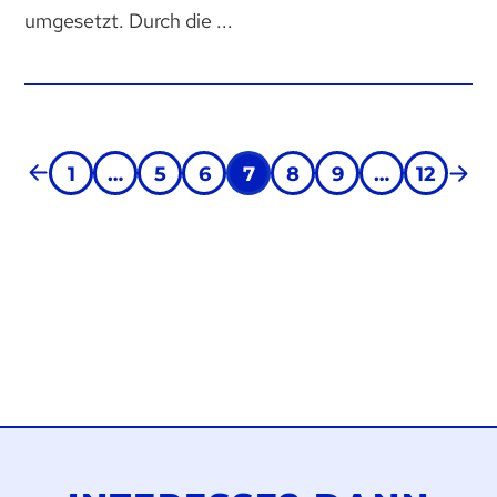
umgesetzt. Durch die ...
1
…
5
6
7
8
9
…
12