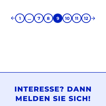
1
…
7
8
9
10
11
12
INTERESSE? DANN
MELDEN SIE SICH!