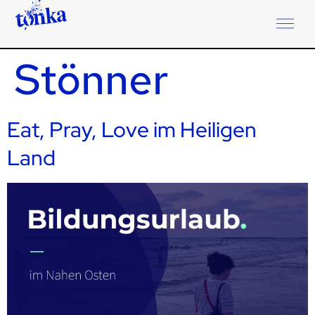
Autor:
Maik
Stönner
Eat, Pray, Love im Heiligen
Land