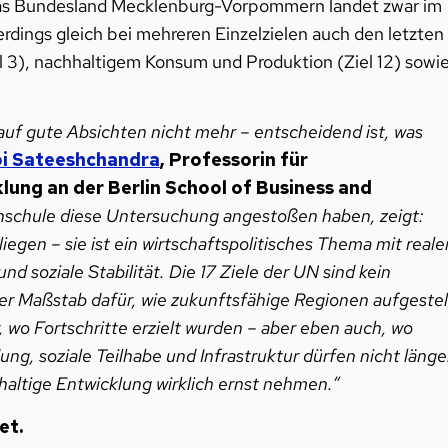
. Das Bundesland Mecklenburg-Vorpommern landet zwar im
erdings gleich bei mehreren Einzelzielen auch den letzten
 3), nachhaltigem Konsum und Produktion (Ziel 12) sowi
uf gute Absichten nicht mehr – entscheidend ist, was
bi Sateeshchandra
, Professorin für
lung an der Berlin School of Business and
chschule diese Untersuchung angestoßen haben, zeigt:
liegen – sie ist ein wirtschaftspolitisches Thema mit reale
nd soziale Stabilität. Die 17 Ziele der UN sind kein
r Maßstab dafür, wie zukunftsfähige Regionen aufgestel
 wo Fortschritte erzielt wurden – aber eben auch, wo
g, soziale Teilhabe und Infrastruktur dürfen nicht länge
altige Entwicklung wirklich ernst nehmen.“
et.