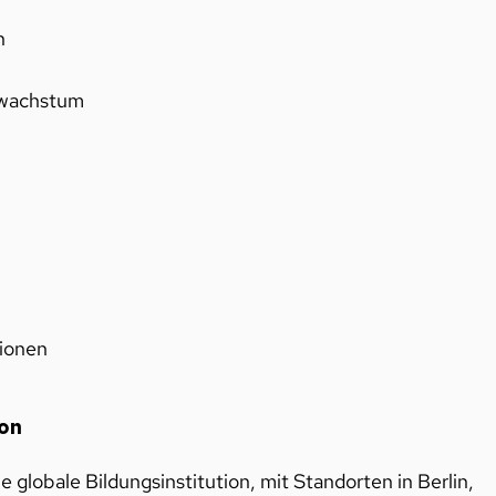
n
swachstum
tionen
ion
ne globale Bildungsinstitution, mit Standorten in Berlin,