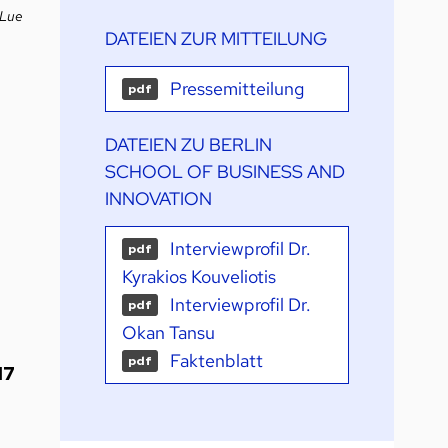
 Lue
DATEIEN ZUR MITTEILUNG
Pressemitteilung
pdf
DATEIEN ZU BERLIN
SCHOOL OF BUSINESS AND
INNOVATION
Interviewprofil Dr.
pdf
Kyrakios Kouveliotis
Interviewprofil Dr.
pdf
Okan Tansu
Faktenblatt
pdf
17