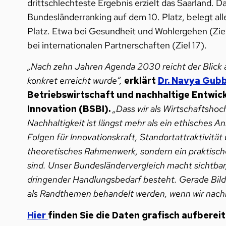
drittschlechteste Ergebnis erzielt das Saarland
Bundesländerranking auf dem 10. Platz, belegt all
Platz. Etwa bei Gesundheit und Wohlergehen (Ziel
bei internationalen Partnerschaften (Ziel 17).
„Nach zehn Jahren Agenda 2030 reicht der Blick a
konkret erreicht wurde“,
erklärt
Dr. Navya Gub
Betriebswirtschaft und nachhaltige Entwick
Innovation (BSBI).
„Dass wir als Wirtschaftsho
Nachhaltigkeit ist längst mehr als ein ethisches An
Folgen für Innovationskraft, Standortattraktivität u
theoretisches Rahmenwerk, sondern ein praktische
sind. Unser Bundesländervergleich macht sichtbar,
dringender Handlungsbedarf besteht. Gerade Bildun
als Randthemen behandelt werden, wenn wir nachh
Hier
finden Sie die Daten grafisch aufbereit