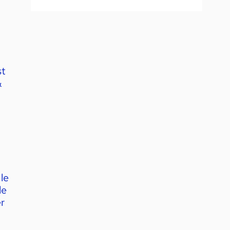
st
&
le
le
r