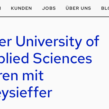
N
KUNDEN
JOBS
ÜBER UNS
BL
r University of
plied Sciences
ren mit
ysieffer