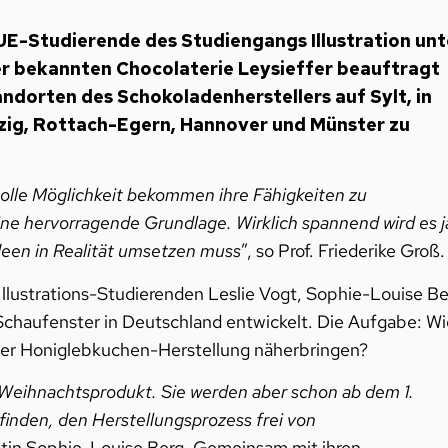
E-Studierende des Studiengangs Illustration unt
er bekannten Chocolaterie Leysieffer beauftragt
ndorten des Schokoladenherstellers auf Sylt, in
zig, Rottach-Egern, Hannover und Münster zu
tolle Möglichkeit bekommen ihre Fähigkeiten zu
eine hervorragende Grundlage. Wirklich spannend wird es j
deen in Realität umsetzen muss
”, so Prof. Friederike Groß.
Illustrations-Studierenden Leslie Vogt, Sophie-Louise Be
-Schaufenster in Deutschland entwickelt. Die Aufgabe: Wi
der Honiglebkuchen-Herstellung näherbringen?
 Weihnachtsprodukt. Sie werden aber schon ab dem 1.
inden, den Herstellungsprozess frei von
ntin Sophie-Louise Berg. Gemeinsam mit ihren