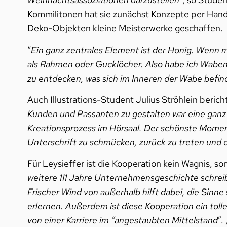
Kommilitonen hat sie zunächst Konzepte per Hand g
Deko-Objekten kleine Meisterwerke geschaffen.
“
Ein ganz zentrales Element ist der Honig. Wenn
als Rahmen oder Gucklöcher. Also habe ich Waben i
zu entdecken, was sich im Inneren der Wabe befin
Auch Illustrations-Student Julius Ströhlein bericht
Kunden und Passanten zu gestalten war eine ganz 
Kreationsprozess im Hörsaal. Der schönste Moment
Unterschrift zu schmücken, zurück zu treten und di
Für Leysieffer ist die Kooperation kein Wagnis, so
weitere 111 Jahre Unternehmensgeschichte schrei
Frischer Wind von außerhalb hilft dabei, die Sinn
erlernen. Außerdem ist diese Kooperation ein toll
von einer Karriere im “angestaubten Mittelstand
”. 