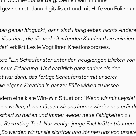
ezeichnet, dann digitalisiert und mit Hilfe von Folien u
 man genau hinguckt, dann sind Honigwaben nichts Ander
llustriert, die die vorbeilaufenden Kunden dazu animier
det
” erklärt Leslie Vogt ihren Kreationsprozess.
et: “
Ein Schaufenster unter den neugierigen Blicken von
neue Erfahrung. Und natürlich ganz anders als der
 war dann, das fertige Schaufenster mit unserer
e eigene Kreation in ganzer Fülle wirken zu lassen.
”
ndern eine klare Win-Win Situation: “
Wenn wir mit Leysief
ben wollen, dann müssen wir uns immer wieder neu erfind
e scharf zu halten und immer wieder neue Fähigkeiten zu
es Recruiting-Tool. Nur wenige junge Fachkräfte träumen
„
So werden wir für sie sichtbar und können uns von unser