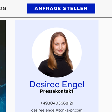
OG
ANFRAGE STELLEN
Desiree Engel
Pressekontakt
+4930403668121
desiree.engel@tonka-pr.com