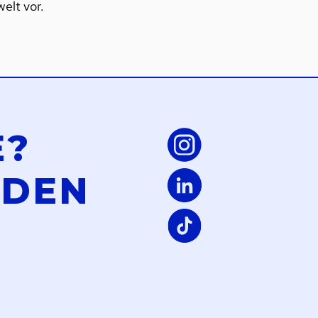
elt vor.
E?
LDEN