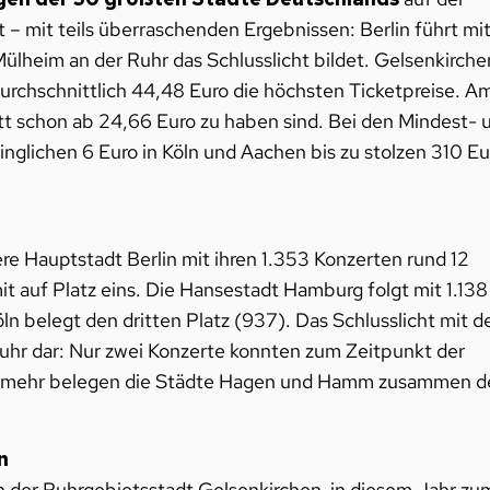
– mit teils überraschenden Ergebnissen: Berlin führt mi
lheim an der Ruhr das Schlusslicht bildet. Gelsenkirche
durchschnittlich 44,48 Euro die höchsten Ticketpreise. A
itt schon ab 24,66 Euro zu haben sind. Bei den Mindest- 
nglichen 6 Euro in Köln und Aachen bis zu stolzen 310 Eu
 Hauptstadt Berlin mit ihren 1.353 Konzerten rund 12
t auf Platz eins. Die Hansestadt Hamburg folgt mit 1.138
n belegt den dritten Platz (937). Das Schlusslicht mit d
Ruhr dar: Nur zwei Konzerte konnten zum Zeitpunkt der
ten mehr belegen die Städte Hagen und Hamm zusammen d
en
in der Ruhrgebietsstadt Gelsenkirchen in diesem Jahr zu