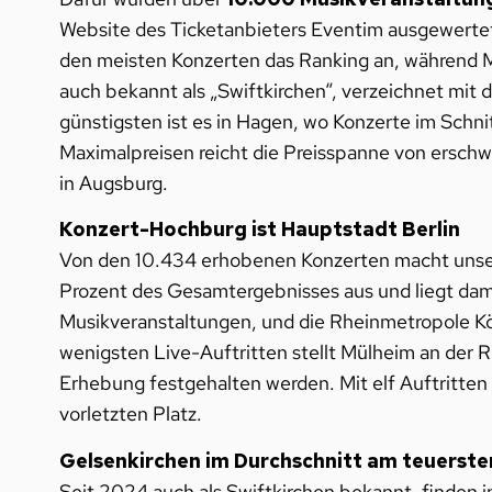
Website des Ticketanbieters Eventim ausgewertet 
den meisten Konzerten das Ranking an, während Mü
auch bekannt als „Swiftkirchen“, verzeichnet mit 
günstigsten ist es in Hagen, wo Konzerte im Schn
Maximalpreisen reicht die Preisspanne von erschwi
in Augsburg.
Konzert-Hochburg ist Hauptstadt Berlin
Von den 10.434 erhobenen Konzerten macht unsere
Prozent des Gesamtergebnisses aus und liegt dami
Musikveranstaltungen, und die Rheinmetropole Köl
wenigsten Live-Auftritten stellt Mülheim an der 
Erhebung festgehalten werden. Mit elf Auftrit
vorletzten Platz.
Gelsenkirchen im Durchschnitt am teuerst
Seit 2024 auch als Swiftkirchen bekannt, finden 