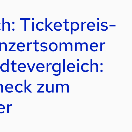
h: Ticketpreis-
nzertsommer
dtevergleich:
heck zum
er