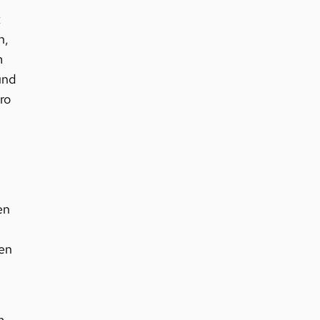
t
n,
m
und
ro
en
en
m