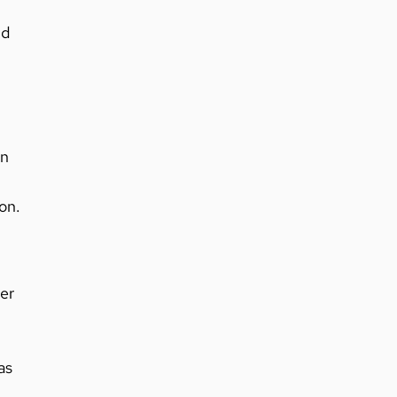
nd
en
on.
er
as