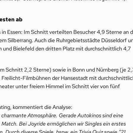
besten ab
n Essen: Im Schnitt verteilten Besucher 4,9 Sterne an d
 dem Silberrang. Auch die Ruhrgebietsstädte Düsseldorf u
n und Bielefeld den dritten Platz mit durchschnittlich 4,7
(im Schnitt 2,2 Sterne) sowie in Bonn und Nürnberg (je 2,
Freilicht-Filmbühnen der Hansestadt mit durchschnittlic
heater unter freiem Himmel im Schnitt vier von fünf
ing, kommentiert die Analyse:
rs charmante Atmosphäre. Gerade Autokinos sind eine
 Match. Bei Joyride ermöglichen wir Singles ein erstes
 Durch diverse Spiele, bspw. ein Trivia Quiz sowie “21