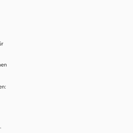
ür
hen
en:
.