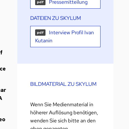
Pressemitteilung
pdf
DATEIEN ZU SKYLUM
Interview Profil Ivan
pdf
Kutanin
f
nce
BILDMATERIAL ZU SKYLUM
nar
A
Wenn Sie Medienmaterial in
höherer Auflösung benötigen,
eo
wenden Sie sich bitte an den
oben genannten