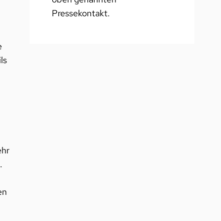
Pressekontakt.
e
ls
ehr
.
en