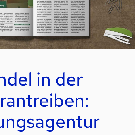
del in der
rantreiben:
tungsagentur