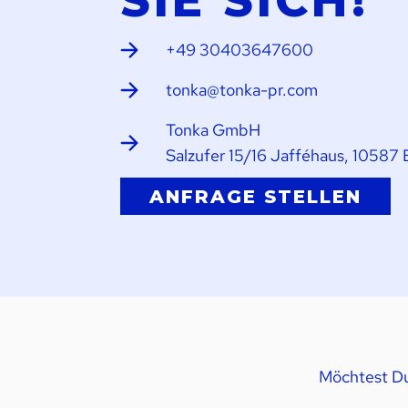
SIE SICH!
+49 30403647600
tonka@tonka-pr.com
Tonka GmbH
Salzufer 15/16 Jafféhaus, 10587 
ANFRAGE STELLEN
Möchtest Du 