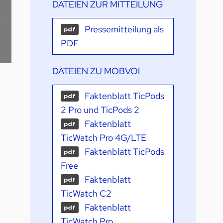
DATEIEN ZUR MITTEILUNG
Pressemitteilung als
pdf
PDF
DATEIEN ZU MOBVOI
Faktenblatt TicPods
pdf
2 Pro und TicPods 2
Faktenblatt
pdf
TicWatch Pro 4G/LTE
Faktenblatt TicPods
pdf
Free
Faktenblatt
pdf
TicWatch C2
Faktenblatt
pdf
TicWatch Pro