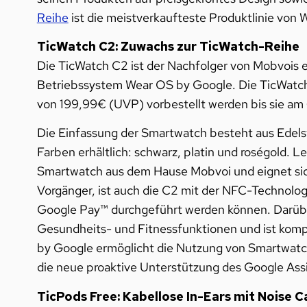
Reihe
ist die meistverkaufteste Produktlinie von
TicWatch C2: Zuwachs zur TicWatch-Reihe
Die TicWatch C2 ist der Nachfolger von Mobvois 
Betriebssystem Wear OS by Google. Die TicWatch
von 199,99€ (UVP) vorbestellt werden bis sie am
Die Einfassung der Smartwatch besteht aus Edelst
Farben erhältlich: schwarz, platin und roségold. L
Smartwatch aus dem Hause Mobvoi und eignet sich
Vorgänger, ist auch die C2 mit der NFC-Technolog
Google Pay™ durchgeführt werden können. Darüber
Gesundheits- und Fitnessfunktionen und ist kom
by Google ermöglicht die Nutzung von Smartwatch
die neue proaktive Unterstützung des Google Assi
TicPods Free: Kabellose In-Ears mit Noise 