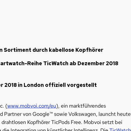
in Sortiment durch kabellose Kopfhörer
martwatch-Reihe TicWatch ab Dezember 2018
2018 in London offiziell vorgestellt
c. (
www.mobvoi.com/eu
), ein marktführendes
nd Partner von Google™ sowie Volkswagen, launcht heute
 drahtlosen Kopfhörer TicPods Free. Mobvoi setzt bei
die Integration von künstlicher Intelligenz. Die
TicWatch