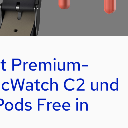
ht Premium-
icWatch C2 und
Pods Free in