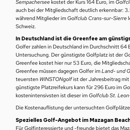
Sempachersee
kostet der Kurs 164 Euro, im
Golfc
auch bei der Mitgliedschaft deutlich erkennbar: 3
während Mitglieder im G
olfclub Crans-sur-Sierre
l
Schweiz.
In Deutschland ist die Greenfee am günstig
Golfer zahlen in Deutschland im Durchschnitt 64 
Untersuchung. Der günstigste Golfplatz ist der
Go
Greenfee kostet hier nur 53 Euro, die Mitgliedsch
Greenfee müssen dagegen Golfer im
Land- und G
teuersten
WINSTONgolf
ist der Jahresbeitrag mi
günstigste Platzreifekurs kann für 296 Euro im
Gol
kostenintensivsten ist dieser im
Golfclub St. Leon
Die Kostenauflistung der untersuchten Golfplätze
Spezielles Golf-Angebot im Mazagan Beach
Für Golfinteressierte und -freunde bietet das Ma