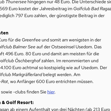
lub Thunersee
hingegen nur 48 Euro. Die Unterschiede si
.569 Euro kostet der Jahresbeitrag im
Golfclub Bad Raga
ediglich 797 Euro zahlen, der günstigste Beitrag in der
sten
Euro für die Greenfee und somit am wenigsten in der
lfclub Balmer See
auf der Ostseeinsel Usedom. Das
aft 496 Euro. 80 Euro und damit am meisten für die
olfclub Öschberghof
zahlen. Im renommierten und
t 4.100 Euro achtmal so kostspielig wie auf Usedom. Der
fclub Markgräflerland
belegt werden. Am
-Rot
, wo Anfänger 600 Euro entrichten müssen.
 sowie -clubs finden Sie
hier
.
 & Golf Resort:
zagan ab einem Aufenthalt von drei Nächten (ab 213 Euro