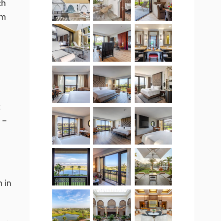
ch
am
t
 –
 in