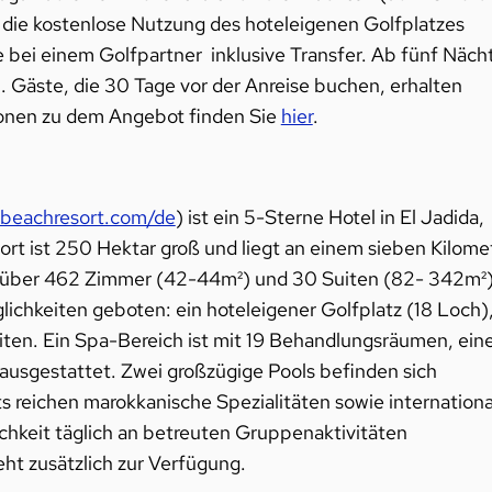
 die kostenlose Nutzung des hoteleigenen Golfplatzes
e bei einem Golfpartner inklusive Transfer. Ab fünf Näch
. Gäste, die 30 Tage vor der Anreise buchen, erhalten
ionen zu dem Angebot finden Sie
hier
.
eachresort.com/de
) ist ein 5-Sterne Hotel in El Jadida,
rt ist 250 Hektar groß und liegt an einem sieben Kilome
gt über 462 Zimmer (42-44m²) und 30 Suiten (82- 342m²)
ichkeiten geboten: ein hoteleigener Golfplatz (18 Loch)
eiten. Ein Spa-Bereich ist mit 19 Behandlungsräumen, ei
ausgestattet. Zwei großzügige Pools befinden sich
s reichen marokkanische Spezialitäten sowie internationa
ichkeit täglich an betreuten Gruppenaktivitäten
eht zusätzlich zur Verfügung.