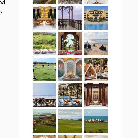
nd
z
,