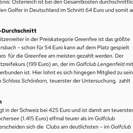
bnis: Österreich ist bei den Gesamtkosten durchschnittli
en Golfer in Deutschland im Schnitt 64 Euro und somit 
H-Durchschnitt
itzenreiter in der Preiskategorie Greenfee ist das größte
ersbach
– schon für 54 Euro kann auf dem Platz gespielt
ro für die Greenfee am meisten gezahlt werden. Der
tzreifekurs (199 Euro) an, der im
Golfclub Lengenfeld
mi
rbunden ist. Hier lohnt es sich hingegen Mitglied zu sein
b Schloss Schönborn,
teuerster der Untersuchung
,
zahlt
n
egt in der Schweiz bei 425 Euro und ist damit am teuersten
achersee
(1.415 Euro) elfmal teurer als im Golfclub
erscheiden sich die Clubs am deutlichsten – im
Golfclub