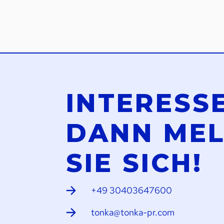
INTERESS
DANN ME
SIE SICH!
+49 30403647600
tonka@tonka-pr.com