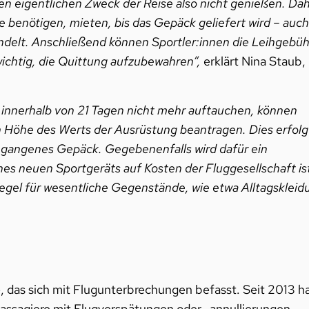
en eigentlichen Zweck der Reise also nicht genießen. Da
e benötigen, mieten, bis das Gepäck geliefert wird – auch
delt. Anschließend können Sportler:innen die Leihgebüh
wichtig, die Quittung aufzubewahren“,
erklärt Nina Staub,
tt innerhalb von 21 Tagen nicht mehr auftauchen, können
n Höhe des Werts der Ausrüstung beantragen. Dies erfolg
egangenes Gepäck. Gegebenenfalls wird dafür ein
es neuen Sportgeräts auf Kosten der Fluggesellschaft ist
 Regel für wesentliche Gegenstände, wie etwa Alltagskleid
, das sich mit Flugunterbrechungen befasst. Seit 2013 h
Passagiere mit Flugverspätungen oder -annullierungen