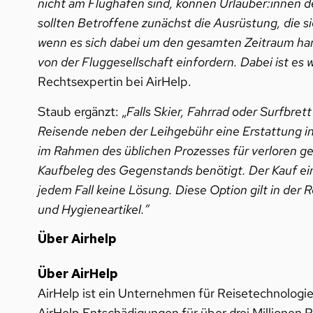
nicht am Flughafen sind, können Urlauber:innen d
sollten Betroffene zunächst die Ausrüstung, die si
wenn es sich dabei um den gesamten Zeitraum han
von der Fluggesellschaft einfordern. Dabei ist es 
Rechtsexpertin bei AirHelp.
Staub ergänzt: „
Falls Skier, Fahrrad oder Surfbre
Reisende neben der Leihgebühr eine Erstattung i
im Rahmen des üblichen Prozesses für verloren g
Kaufbeleg des Gegenstands benötigt. Der Kauf ein
jedem Fall keine Lösung. Diese Option gilt in der
und Hygieneartikel.“
Über Airhelp
Über AirHelp
AirHelp ist ein Unternehmen für Reisetechnologie
AirHelp Entschädigungen für über drei Millionen 