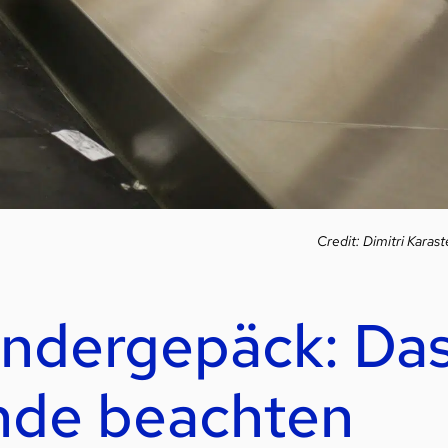
Credit: Dimitri Karast
ondergepäck: Da
nde beachten