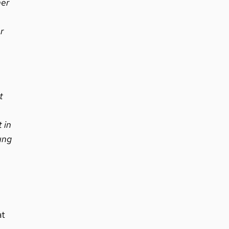
her
r
t
 in
ung
at