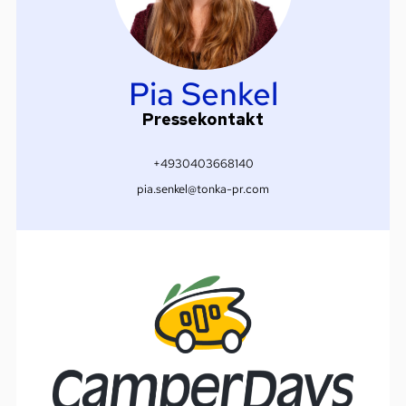
Pia Senkel
Pressekontakt
+4930403668140
pia.senkel@tonka-pr.com