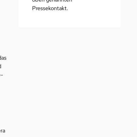
Pressekontakt.
das
d
e-
era