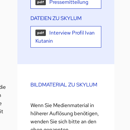
Pressemitteilung
pdf
DATEIEN ZU SKYLUM
Interview Profil Ivan
pdf
Kutanin
BILDMATERIAL ZU SKYLUM
die
n
e
Wenn Sie Medienmaterial in
it
höherer Auflösung benötigen,
wenden Sie sich bitte an den
m
oben genannten