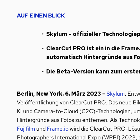
AUF EINEN BLICK
Skylum – offizieller
Technologiepa
ClearCut PRO ist ein in die Fram
automatisch Hintergründe aus Fo
Die Beta-Version kann zum erste
Berlin, New York. 6. März 2023 –
Skylum
, Entw
Veröffentlichung von ClearCut PRO. Das neue Bil
KI und Camera-to-Cloud (C2C)-Technologien, um 
Hintergründe aus Fotos zu entfernen. Als Technol
Fujifilm
und
Frame.io
wird die ClearCut PRO-Lösu
Photographers International Expo (WPPI) 2023, di