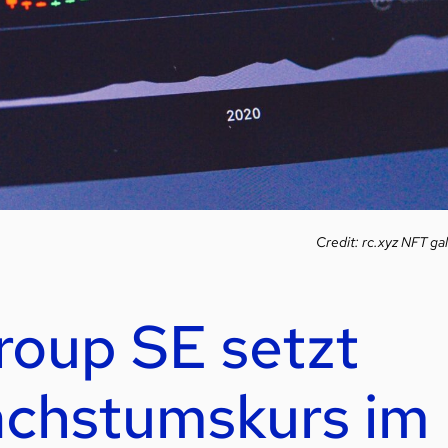
Credit: rc.xyz NFT gal
oup SE setzt
achstumskurs im