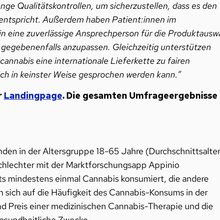
e Qualitätskontrollen, um sicherzustellen, dass es den
 entspricht. Außerdem haben Patient:innen im
n eine zuverlässige Ansprechperson für die Produktausw
 gegebenenfalls anzupassen. Gleichzeitig unterstützen
annabis eine internationale Lieferkette zu fairen
ich in keinster Weise gesprochen werden kann.”
r
Landingpage
. Die gesamten Umfrageergebnisse
en in der Altersgruppe 18-65 Jahre (Durchschnittsalte
schlechter mit der Marktforschungsapp Appinio
its mindestens einmal Cannabis konsumiert, die andere
 sich auf die Häufigkeit des Cannabis-Konsums in der
nd Preis einer medizinischen Cannabis-Therapie und die
esundheitliche Zwecke.