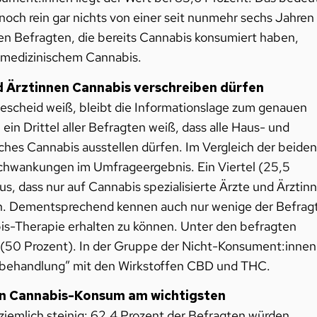
noch rein gar nichts von einer seit nunmehr sechs Jahren
en Befragten, die bereits Cannabis konsumiert haben,
n medizinischem Cannabis.
nd Ärztinnen Cannabis verschreiben dürfen
Bescheid weiß, bleibt die Informationslage zum genauen
ein Drittel aller Befragten weiß, dass alle Haus- und
ches Cannabis ausstellen dürfen. Im Vergleich der beiden
Schwankungen im Umfrageergebnis. Ein Viertel (25,5
s, dass nur auf Cannabis spezialisierte Ärzte und Ärztin
en. Dementsprechend kennen auch nur wenige der Befrag
bis-Therapie erhalten zu können. Unter den befragten
e (50 Prozent). In der Gruppe der Nicht-Konsument:innen
rnbehandlung” mit den Wirkstoffen CBD und THC.
den Cannabis-Konsum am wichtigsten
ziemlich steinig: 62,4 Prozent der Befragten würden