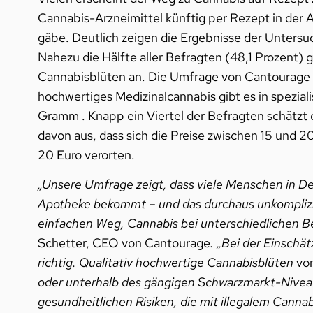
Cannabis-Arzneimittel künftig per Rezept in der 
gäbe. Deutlich zeigen die Ergebnisse der Untersuc
Nahezu die Hälfte aller Befragten (48,1 Prozent) g
Cannabisblüten an. Die Umfrage von Cantourage z
hochwertiges Medizinalcannabis gibt es in spezial
Gramm . Knapp ein Viertel der Befragten schätzt d
davon aus, dass sich die Preise zwischen 15 und 
20 Euro verorten.
„Unsere Umfrage zeigt, dass viele Menschen in De
Apotheke bekommt – und das durchaus unkomplizier
einfachen Weg, Cannabis bei unterschiedlichen B
Schetter, CEO von Cantourage
. „Bei der Einschä
richtig. Qualitativ hochwertige Cannabisblüten
vo
oder unterhalb des gängigen Schwarzmarkt-Niveaus
gesundheitlichen Risiken, die mit illegalem Canna