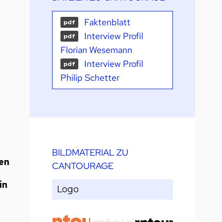
Faktenblatt
pdf
Interview Profil
pdf
Florian Wesemann
Interview Profil
pdf
Philip Schetter
BILDMATERIAL ZU
fen
CANTOURAGE
in
Logo