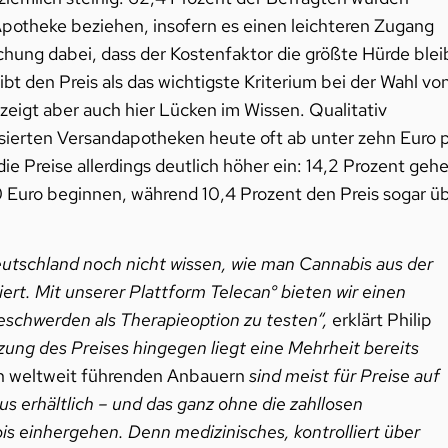
Apotheke beziehen, insofern es einen leichteren Zugang
hung dabei, dass der Kostenfaktor die größte Hürde blei
ibt den Preis als das wichtigste Kriterium bei der Wahl vo
eigt aber auch hier Lücken im Wissen. Qualitativ
isierten Versandapotheken heute oft ab unter zehn Euro 
ie Preise allerdings deutlich höher ein: 14,2 Prozent geh
20 Euro beginnen, während 10,4 Prozent den Preis sogar ü
utschland noch nicht wissen, wie man Cannabis aus der
t. Mit unserer Plattform Telecan° bieten wir einen
eschwerden als Therapieoption zu testen“,
erklärt Philip
tzung des Preises hingegen liegt eine Mehrheit bereits
n weltweit führenden Anbauern
sind meist für Preise auf
 erhältlich – und das ganz ohne die zahllosen
bis einhergehen. Denn medizinisches, kontrolliert über