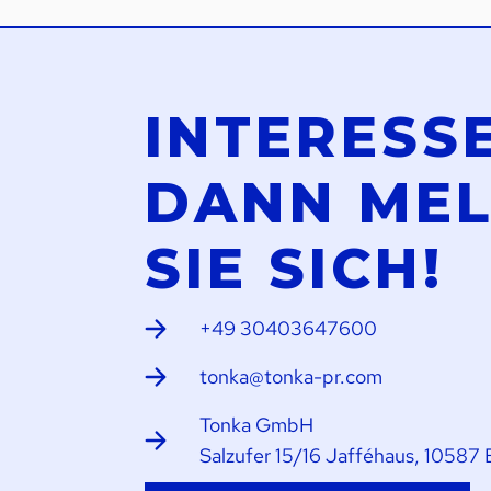
INTERESS
DANN ME
SIE SICH!
+49 30403647600
tonka@tonka-pr.com
Tonka GmbH
Salzufer 15/16 Jafféhaus, 10587 