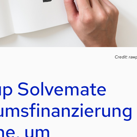
Credit: rawp
tup Solvemate
umsfinanzierung
he, um