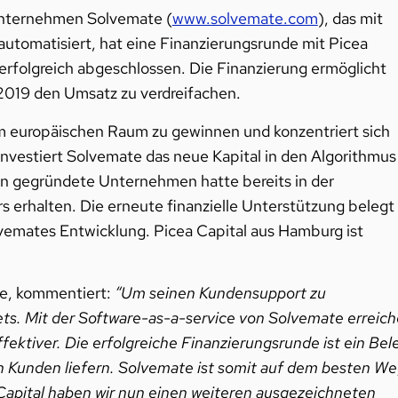
nternehmen Solvemate (
www.solvemate.com
), das mit
automatisiert, hat eine Finanzierungsrunde mit Picea
 erfolgreich abgeschlossen. Die Finanzierung ermöglicht
019 den Umsatz zu verdreifachen.
m europäischen Raum zu gewinnen und konzentriert sich
nvestiert Solvemate das neue Kapital in den Algorithmus
in gegründete Unternehmen hatte bereits in der
s erhalten. Die erneute finanzielle Unterstützung belegt
lvemates Entwicklung. Picea Capital aus Hamburg ist
te, kommentiert:
“Um seinen Kundensupport zu
ts. Mit der Software-as-a-service von Solvemate erreic
fektiver. Die erfolgreiche Finanzierungsrunde ist ein Bel
en Kunden liefern. Solvemate ist somit auf dem besten We
Capital haben wir nun einen weiteren ausgezeichneten