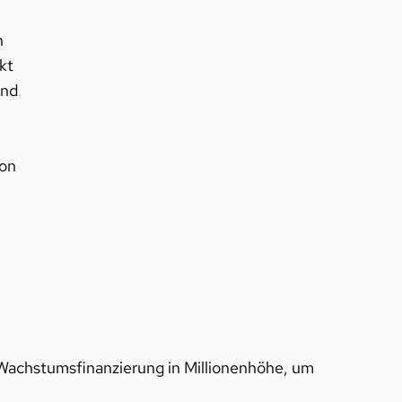
n
kt
und
von
 Wachstumsfinanzierung in Millionenhöhe, um