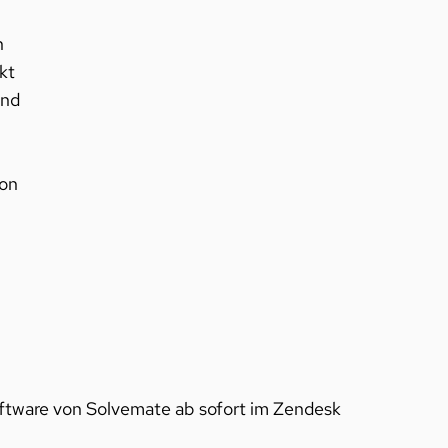
n
kt
und
von
oftware von Solvemate ab sofort im Zendesk