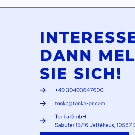
INTERESS
DANN ME
SIE SICH!
+49 30403647600
tonka@tonka-pr.com
Tonka GmbH
Salzufer 15/16 Jafféhaus, 10587 