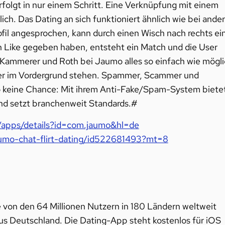
folgt in nur einem Schritt. Eine Verknüpfung mit einem
rlich. Das Dating an sich funktioniert ähnlich wie bei ande
ofil angesprochen, kann durch einen Wisch nach rechts ei
n Like gegeben haben, entsteht ein Match und die User
 Kammerer und Roth bei Jaumo alles so einfach wie mögl
mer im Vordergrund stehen. Spammer, Scammer und
 keine Chance: Mit ihrem Anti-Fake/Spam-System biete
und setzt branchenweit Standards.#
e/apps/details?id=com.jaumo&hl=de
aumo-chat-flirt-dating/id522681493?mt=8
ie von den 64 Millionen Nutzern in 180 Ländern weltweit
aus Deutschland. Die Dating-App steht kostenlos für iOS