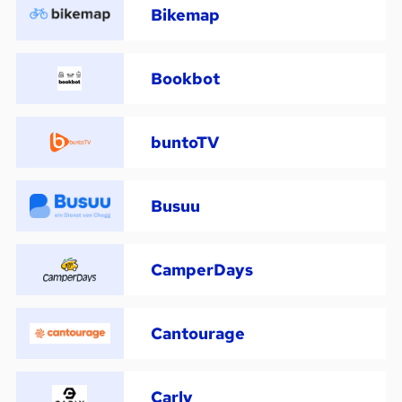
Bikemap
Bookbot
buntoTV
Busuu
CamperDays
Cantourage
Carly