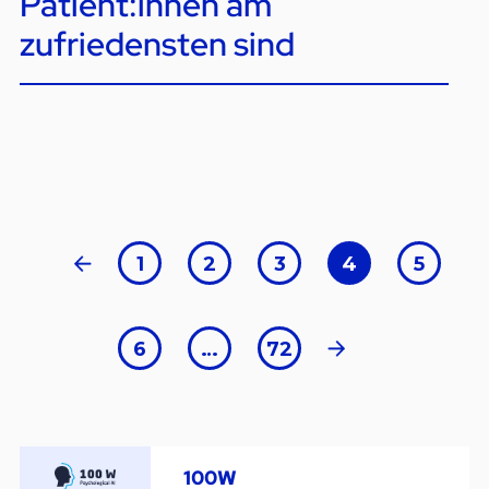
Patient:innen am
zufriedensten sind
1
2
3
4
5
6
…
72
100W