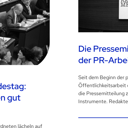
Die Pressemi
der PR-Arbe
Seit dem Beginn der p
destag:
Öffentlichkeitsarbeit
die Pressemitteilung 
en gut
Instrumente. Redakteu
dneten lächeln auf