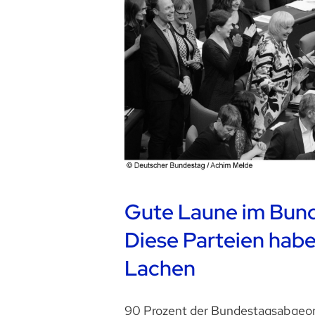
Gute Laune im Bun
Diese Parteien hab
Lachen
90 Prozent der Bundestagsabgeor